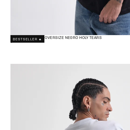
CAMISETA NEGRA OVERSIZE NEGRO HOLY TEARS
BESTSELLER 🔥
$94.900
$94.900
PRECIO
REGULAR