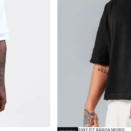
CAMISETA BOXY FIT BÁSICA NEGRO