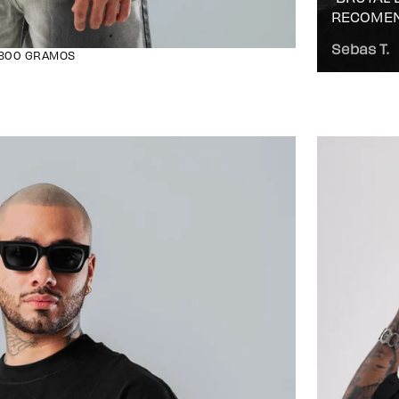
RECOMEN
Sebas T.
 300 GRAMOS