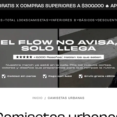
 GRATIS X COMPRAS SUPERIORES A $300.000 🔥 AP
RS⚡
TOTAL LOOKS
CAMISETAS
INFERIORES 👖
BÁSICOS
DESCUENTO
INICIO
/
CAMISETAS URBANAS
Camisetas urbana