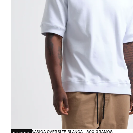
CAMISETA BÁSICA OVERSIZE BLANCA - 300 GRAMOS