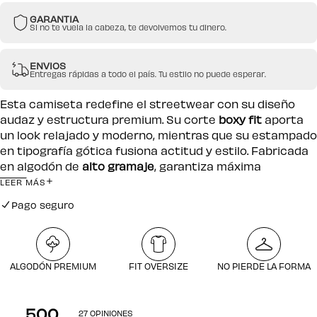
GARANTIA
Si no te vuela la cabeza, te devolvemos tu dinero.
ENVIOS
Entregas rápidas a todo el país. Tu estilo no puede esperar.
Esta camiseta redefine el streetwear con su diseño
audaz y estructura premium. Su corte
boxy fit
aporta
un look relajado y moderno, mientras que su estampado
en tipografía gótica fusiona actitud y estilo. Fabricada
en algodón de
alto gramaje
, garantiza máxima
comodidad y resistencia. Un statement piece para
LEER MÁS
quienes ven el caos como una oportunidad
Pago seguro
Envío gratuito por compras desde $250.000
Pago seguro
ALGODÓN PREMIUM
FIT OVERSIZE
NO PIERDE LA FORMA
5.00
27 OPINIONES