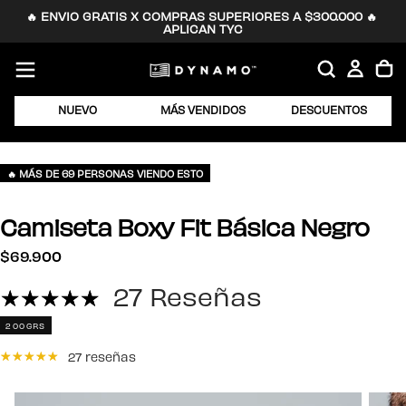
🔥 ENVIO GRATIS X COMPRAS SUPERIORES A $300.000 🔥 
SALTAR
APLICAN TYC
AL
CONTENIDO
NUEVO
MÁS VENDIDOS
DESCUENTOS
🔥 MÁS DE 69 PERSONAS VIENDO ESTO
Camiseta Boxy Fit Básica Negro
$69.900
Precio
$69.900
regular
27 Reseñas
200GRS
27 reseñas