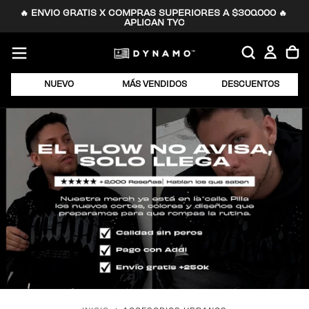
🔥 ENVIO GRATIS X COMPRAS SUPERIORES A $300.000 🔥 
SALTAR
APLICAN TYC
AL
CONTENIDO
NUEVO
MÁS VENDIDOS
DESCUENTOS