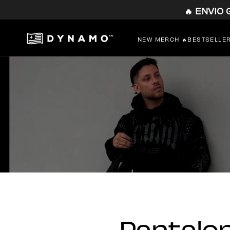
🔥 ENVIO
SALTAR
AL
CONTENIDO
NEW MERCH 🔥
BESTSELLE
Pantalo