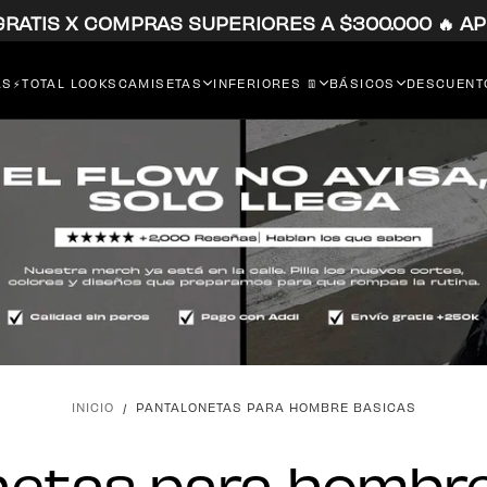
 GRATIS X COMPRAS SUPERIORES A $300.000 🔥 AP
RS⚡
TOTAL LOOKS
CAMISETAS
INFERIORES 👖
BÁSICOS
DESCUENTO
INICIO
/
PANTALONETAS PARA HOMBRE BASICAS
netas para hombre