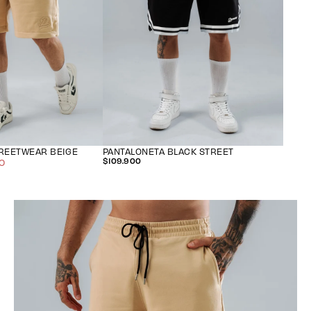
TREETWEAR BEIGE
PANTALONETA BLACK STREET
O
$109.900
0
$109.900
PRECIO
O
REGULAR
El carri