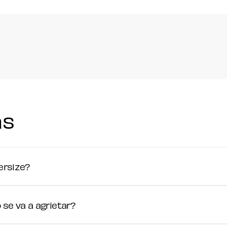
as
ersize?
se va a agrietar?