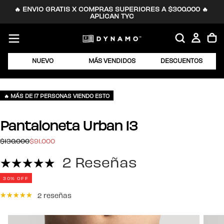
🔥 ENVIO GRATIS X COMPRAS SUPERIORES A $300.000 🔥 
SALTAR
APLICAN TYC
AL
CONTENIDO
NUEVO
MÁS VENDIDOS
DESCUENTOS
🔥 MÁS DE 17 PERSONAS VIENDO ESTO
Pantaloneta Urban 13
$91.000
Precio
Precio
$130.000
$91.000
regular
de
2 Reseñas
oferta
30
% OFF
2 reseñas