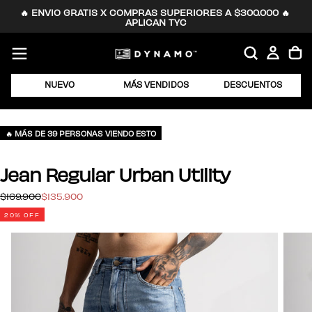
🔥 ENVIO GRATIS X COMPRAS SUPERIORES A $300.000 🔥 
SALTAR
APLICAN TYC
AL
CONTENIDO
NUEVO
MÁS VENDIDOS
DESCUENTOS
🔥 MÁS DE 39 PERSONAS VIENDO ESTO
Jean Regular Urban Utility
$135.900
Precio
Precio
$169.900
$135.900
regular
de
20
% OFF
oferta