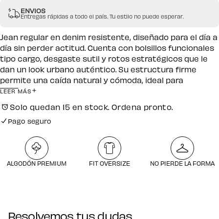
ENVIOS
Entregas rápidas a todo el país. Tu estilo no puede esperar.
Jean regular en denim resistente, diseñado para el día a
día sin perder actitud. Cuenta con bolsillos funcionales
tipo cargo, desgaste sutil y rotos estratégicos que le
dan un look urbano auténtico. Su estructura firme
permite una caída natural y cómoda, ideal para
combinar con camisetas oversize o hoodies.
LEER MÁS
Solo quedan 15 en stock. Ordena pronto.
Pago seguro
Envío gratuito por compras desde $250.000
Pago seguro
ALGODÓN PREMIUM
FIT OVERSIZE
NO PIERDE LA FORMA
Resolvemos tus dudas