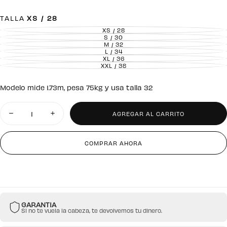
TALLA
XS / 28
XS / 28
VARIANTE
AGOTADA
S / 30
VARIANTE
O
AGOTADA
M / 32
VARIANTE
NO
O
AGOTADA
L / 34
DISPONIBLE
VARIANTE
NO
O
AGOTADA
XL / 36
DISPONIBLE
VARIANTE
NO
O
AGOTADA
XXL / 38
DISPONIBLE
VARIANTE
NO
O
AGOTADA
DISPONIBLE
NO
O
DISPONIBLE
NO
Modelo mide 1.73m, pesa 75kg y usa talla 32
DISPONIBLE
Cantidad
AGREGAR AL CARRITO
Disminuir
Aumentar
cantidad
cantidad
para
para
Jean
Jean
COMPRAR AHORA
Regular
Regular
Urban
Urban
Utility
Utility
GARANTIA
Si no te vuela la cabeza, te devolvemos tu dinero.