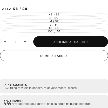
TALLA
XS / 28
XS / 28
VARIANTE
AGOTADA
S / 30
VARIANTE
O
AGOTADA
M / 32
VARIANTE
NO
O
AGOTADA
L / 34
DISPONIBLE
VARIANTE
NO
O
AGOTADA
XL / 36
DISPONIBLE
VARIANTE
NO
O
AGOTADA
XXL / 38
DISPONIBLE
VARIANTE
NO
O
AGOTADA
DISPONIBLE
NO
O
Cantidad
DISPONIBLE
NO
DISPONIBLE
AGREGAR AL CARRITO
Disminuir
Aumentar
cantidad
cantidad
para
para
Jean
Jean
COMPRAR AHORA
Regular
Regular
Urban
Urban
Utility
Utility
GARANTIA
Si no te vuela la cabeza, te devolvemos tu dinero.
ENVIOS
Entregas rápidas a todo el país. Tu estilo no puede esperar.