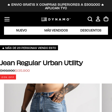
🔥 ENVIO GRATIS X COMPRAS SUPERIORES A $300.000 🔥 
SALTAR
APLICAN TYC
AL
CONTENIDO
NUEVO
MÁS VENDIDOS
DESCUENTOS
🔥 MÁS DE 23 PERSONAS VIENDO ESTO
Jean Regular Urban Utility
$135.900
Precio
Precio
$169.900
$135.900
regular
de
20
% OFF
oferta