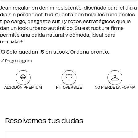
Jean regular en denim resistente, diseñado para el día a
día sin perder actitud. Cuenta con bolsillos funcionales
tipo cargo, desgaste sutil y rotos estratégicos que le
dan un look urbano auténtico. Su estructura firme
permite una caída natural y cómoda, ideal para
combinar con camisetas oversize o hoodies.
LEER MÁS
Solo quedan 15 en stock. Ordena pronto.
Pago seguro
Envío gratuito por compras desde $250.000
Pago seguro
ALGODÓN PREMIUM
FIT OVERSIZE
NO PIERDE LA FORMA
Resolvemos tus dudas