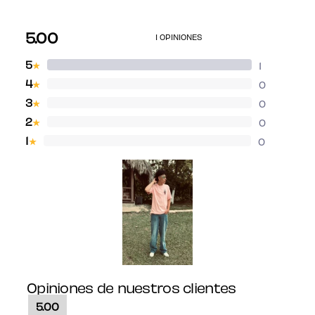
5.00
1 OPINIONES
5
1
★
4
0
★
3
0
★
2
0
★
1
0
★
Opiniones de nuestros clientes
5.00