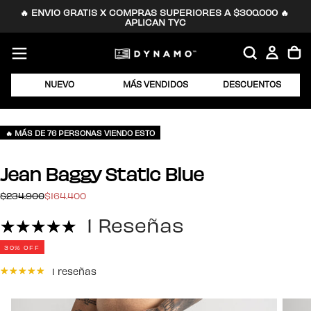
🔥 ENVIO GRATIS X COMPRAS SUPERIORES A $300.000 🔥 
SALTAR
APLICAN TYC
AL
CONTENIDO
NUEVO
MÁS VENDIDOS
DESCUENTOS
🔥 MÁS DE 76 PERSONAS VIENDO ESTO
Jean Baggy Static Blue
$164.400
Precio
Precio
$234.900
$164.400
regular
de
1 Reseñas
oferta
30
% OFF
1 reseñas