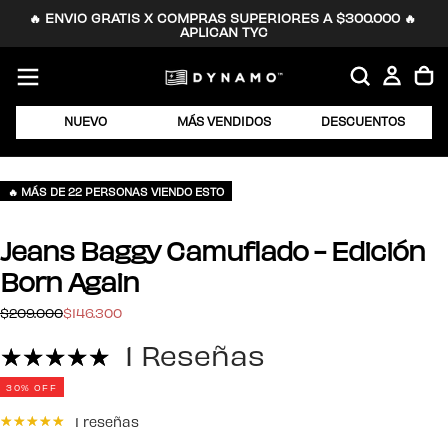
🔥 ENVIO GRATIS X COMPRAS SUPERIORES A $300.000 🔥 
SALTAR
APLICAN TYC
AL
CONTENIDO
NUEVO
MÁS VENDIDOS
DESCUENTOS
🔥 MÁS DE 22 PERSONAS VIENDO ESTO
Jeans Baggy Camuflado - Edición
Born Again
$146.300
Precio
Precio
$209.000
$146.300
regular
de
1 Reseñas
oferta
30
% OFF
1 reseñas