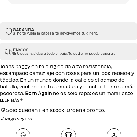
-
-
Edición
Edición
Born
Born
Again
Again
GARANTIA
Si no te vuela la cabeza, te devolvemos tu dinero.
ENVIOS
Entregas rápidas a todo el país. Tu estilo no puede esperar.
Jeans baggy en tela rígida de alta resistencia,
estampado camuflaje con rosas para un look rebelde y
táctico. En un mundo donde la calle es el campo de
batalla, vestirse es tu armadura y el estilo tu arma más
poderosa.
Born Again
no es solo ropa: es un manifiesto
para quienes resurgen cada día con más fuerza, más
LEER MÁS
carácter y más identidad. Cada prenda es un
Solo quedan 1 en stock. Ordena pronto.
recordatorio de que, sin importar las caídas, siempre
Pago seguro
vuelves… pero más fuerte.
Envío gratuito por compras desde $250.000
Pago seguro