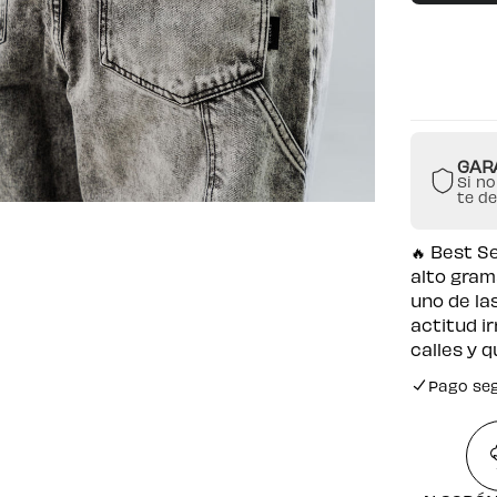
GAR
Si no
te d
🔥 Best S
alto gram
uno de la
actitud i
calles y 
Pago se
Envío gr
Pago se