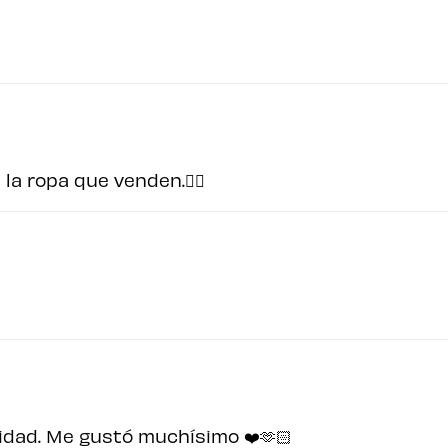
 la ropa que venden.👍🏻
idad. Me gustó muchísimo ❤️🫶🏻