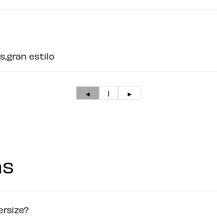
,gran estilo
◄
1
►
as
ersize?