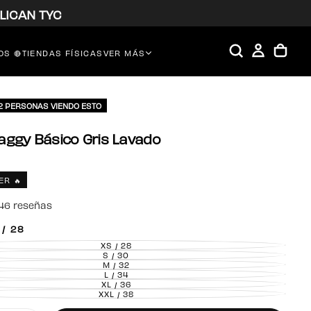
LICAN TYC
S 🔴
TIENDAS FÍSICAS
VER MÁS
52 PERSONAS VIENDO ESTO
aggy Básico Gris Lavado
ER 🔥
46 reseñas
 / 28
XS / 28
VARIANTE
AGOTADA
S / 30
VARIANTE
O
AGOTADA
M / 32
VARIANTE
NO
O
AGOTADA
L / 34
DISPONIBLE
VARIANTE
NO
O
AGOTADA
XL / 36
DISPONIBLE
VARIANTE
NO
O
AGOTADA
XXL / 38
DISPONIBLE
VARIANTE
NO
O
AGOTADA
DISPONIBLE
NO
O