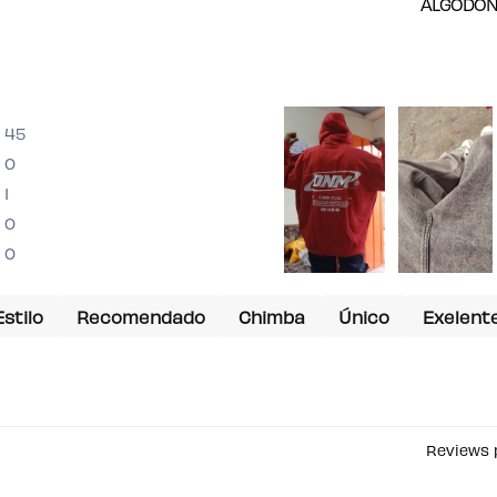
ALGODÓN
45
0
1
0
0
Estilo
Recomendado
Chimba
Único
Exelent
Reviews 