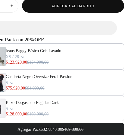
DISPONIBLE
NO
DISPONIBLE
AGREGAR AL CARRITO
Aumentar
cantidad
para
Jeans
Baggy
Básico
Gris
Lavado
 en Pack con 20%OFF
Jeans Baggy Básico Gris Lavado
XS / 28
$123.920,00
$154.900,00
Camiseta Negra Oversize Feral Passion
S
$75.920,00
$94.900,00
Buzo Desgastado Regular Dark
S
$128.000,00
$160.000,00
Agregar Pack
$327.840,00
$409.800,00