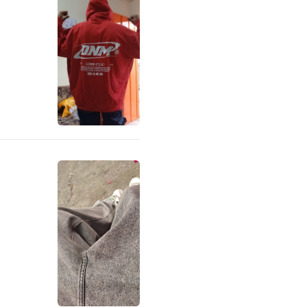
to rápido
tualmente
cío
onado ningún producto.