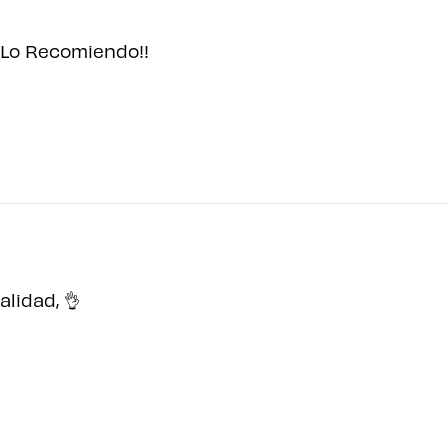
El carri
Lo Recomiendo!!
está ac
va
lidad, 👌
Aún no se ha selecci