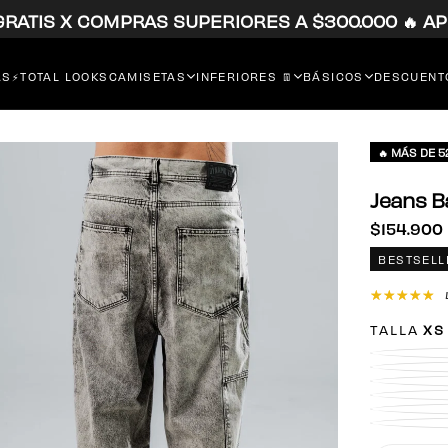
 GRATIS X COMPRAS SUPERIORES A $300.000 🔥 AP
RS⚡
TOTAL LOOKS
CAMISETAS
INFERIORES 👖
BÁSICOS
DESCUENTO
🔥 MÁS DE 
Jeans B
$154.900
Precio
$154.900
regular
BESTSELL
TALLA
XS