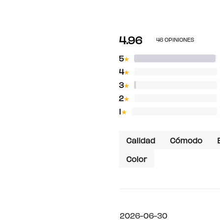
4.96
46 OPINIONES
5
★
4
★
3
★
2
★
1
★
Calidad
Cómodo
Color
2026-06-30