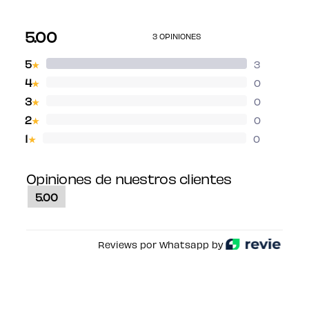
5.00
3 OPINIONES
5
3
★
4
0
★
3
0
★
2
0
★
1
0
★
Opiniones de nuestros clientes
5.00
Reviews por Whatsapp by