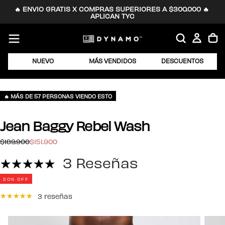
🔥 ENVIO GRATIS X COMPRAS SUPERIORES A $300.000 🔥 
SALTAR
APLICAN TYC
AL
CONTENIDO
NUEVO
MÁS VENDIDOS
DESCUENTOS
🔥 MÁS DE 57 PERSONAS VIENDO ESTO
Jean Baggy Rebel Wash
$151.900
Precio
Precio
$189.900
$151.900
regular
de
3 Reseñas
oferta
20
% OFF
3 reseñas