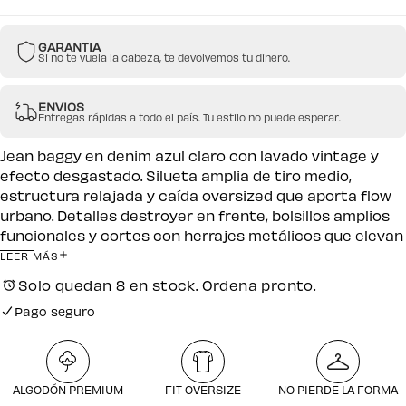
GARANTIA
Si no te vuela la cabeza, te devolvemos tu dinero.
ENVIOS
Entregas rápidas a todo el país. Tu estilo no puede esperar.
Jean baggy en denim azul claro con lavado vintage y
efecto desgastado. Silueta amplia de tiro medio,
estructura relajada y caída oversized que aporta flow
urbano. Detalles destroyer en frente, bolsillos amplios
funcionales y cortes con herrajes metálicos que elevan
el diseño. Confeccionado en base textil resistente de
LEER MÁS
alta calidad, ideal para outfits streetwear con actitud.
Solo quedan 8 en stock. Ordena pronto.
Pago seguro
Envío gratuito por compras desde $250.000
Pago seguro
ALGODÓN PREMIUM
FIT OVERSIZE
NO PIERDE LA FORMA