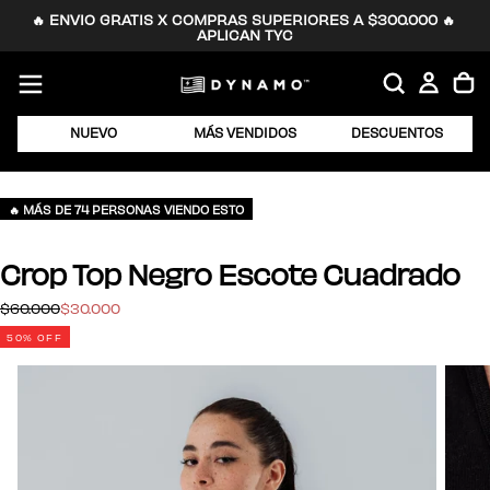
🔥 ENVIO GRATIS X COMPRAS SUPERIORES A $300.000 🔥 
SALTAR
APLICAN TYC
AL
CONTENIDO
NUEVO
MÁS VENDIDOS
DESCUENTOS
🔥 MÁS DE 74 PERSONAS VIENDO ESTO
Crop Top Negro Escote Cuadrado
$30.000
Precio
Precio
$60.000
$30.000
regular
de
50
% OFF
oferta