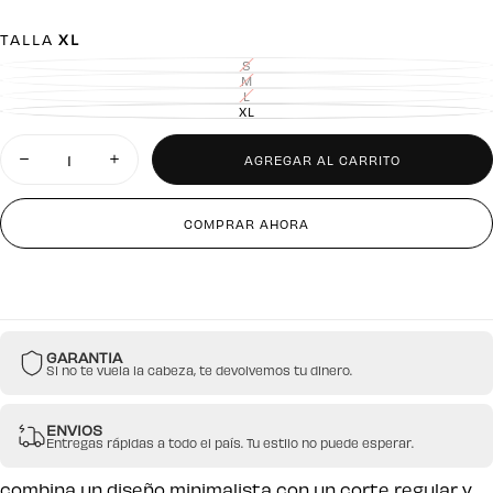
TALLA
XL
S
VARIANTE
AGOTADA
M
VARIANTE
O
AGOTADA
L
VARIANTE
NO
O
AGOTADA
XL
DISPONIBLE
VARIANTE
NO
O
AGOTADA
DISPONIBLE
NO
O
Cantidad
DISPONIBLE
NO
DISPONIBLE
AGREGAR AL CARRITO
Disminuir
Aumentar
cantidad
cantidad
para
para
Crop
Crop
COMPRAR AHORA
Top
Top
Negro
Negro
Escote
Escote
Cuadrado
Cuadrado
GARANTIA
Si no te vuela la cabeza, te devolvemos tu dinero.
ENVIOS
Entregas rápidas a todo el país. Tu estilo no puede esperar.
combina un diseño minimalista con un corte regular y