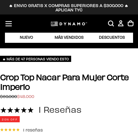
🔥 ENVIO GRATIS X COMPRAS SUPERIORES A $300.000 🔥 
SALTAR
APLICAN TYC
AL
CONTENIDO
NUEVO
MÁS VENDIDOS
DESCUENTOS
🔥 MÁS DE 47 PERSONAS VIENDO ESTO
Crop Top Nacar Para Mujer Corte
Imperio
$48.000
Precio
Precio
$60.000
$48.000
regular
de
1 Reseñas
oferta
20
% OFF
1 reseñas