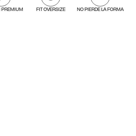
 PREMIUM
FIT OVERSIZE
NO PIERDE LA FORMA
to rápido