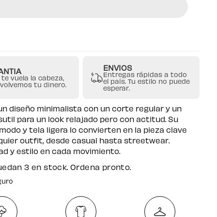
Top
Blanco
Para
Mujer
Escote
Cuadrado
ENVIOS
ANTIA
Entregas rápidas a todo
 te vuela la cabeza,
el país. Tu estilo no puede
evolvemos tu dinero.
esperar.
n diseño minimalista con un corte regular y un
util para un look relajado pero con actitud. Su
modo y tela ligera lo convierten en la pieza clave
quier outfit, desde casual hasta streetwear.
dad y estilo en cada movimiento.
uedan 3 en stock. Ordena pronto.
guro
atuito por compras desde $250.000
guro