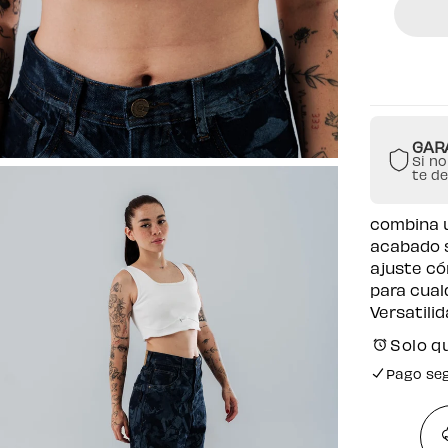
Top
Blanco
Para
Mujer
Escote
Cuadrado
GAR
Si no
te d
combina u
acabado s
ajuste có
para cual
Versatili
Solo q
Pago se
Envío gr
Pago se