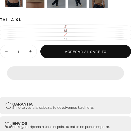
TALLA
XL
S
VARIANTE
AGOTADA
M
VARIANTE
O
AGOTADA
L
VARIANTE
NO
O
AGOTADA
XL
DISPONIBLE
VARIANTE
NO
O
AGOTADA
DISPONIBLE
NO
O
Cantidad
DISPONIBLE
NO
DISPONIBLE
AGREGAR AL CARRITO
Disminuir
Aumentar
cantidad
cantidad
para
para
Crop
Crop
Top
Top
Arena
Arena
Para
Para
Mujer
Mujer
Corte
Corte
Imperio
Imperio
GARANTIA
Si no te vuela la cabeza, te devolvemos tu dinero.
ENVIOS
Entregas rápidas a todo el país. Tu estilo no puede esperar.