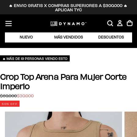
🔥 ENVIO GRATIS X COMPRAS SUPERIORES A $300.000 🔥 
SALTAR
APLICAN TYC
AL
CONTENIDO
NUEVO
MÁS VENDIDOS
DESCUENTOS
🔥 MÁS DE 19 PERSONAS VIENDO ESTO
Crop Top Arena Para Mujer Corte
Imperio
$30.000
Precio
Precio
$60.000
$30.000
regular
de
50
% OFF
oferta