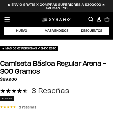
🔥 ENVIO GRATIS X COMPRAS SUPERIORES A $300.000 🔥 
SALTAR
APLICAN TYC
AL
CONTENIDO
NUEVO
MÁS VENDIDOS
DESCUENTOS
🔥 MÁS DE 67 PERSONAS VIENDO ESTO
Camiseta Básica Regular Arena -
300 Gramos
$89.900
Precio
$89.900
regular
3 Reseñas
300GRS
3 reseñas