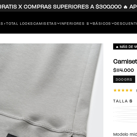
 GRATIS X COMPRAS SUPERIORES A $300.000 🔥 AP
RS⚡
TOTAL LOOKS
CAMISETAS
INFERIORES 👖
BÁSICOS
DESCUENTO
🔥 MÁS DE 
Camiset
$114.000
Precio
$114.000
regular
300GRS
TALLA
S
Modelo mide