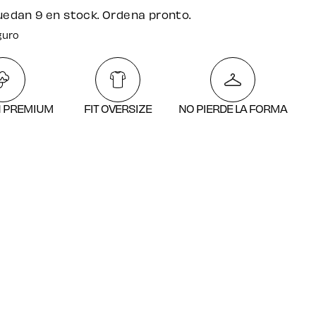
uedan 9 en stock. Ordena pronto.
guro
atuito por compras desde $250.000
guro
 PREMIUM
FIT OVERSIZE
NO PIERDE LA FORMA