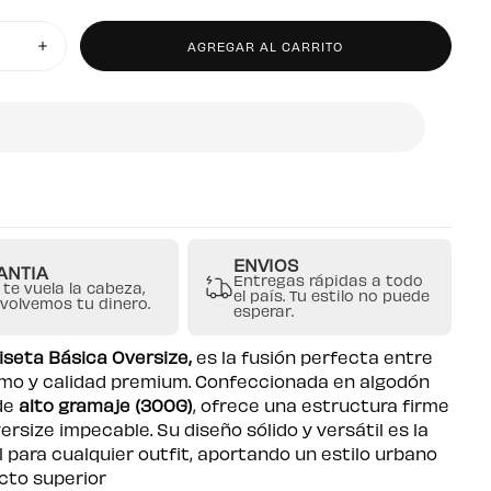
AGREGAR AL CARRITO
Aumentar
cantidad
para
Camiseta
Básica
Oversize
300
Gramos
Gris
ENVIOS
ANTIA
Entregas rápidas a todo
 te vuela la cabeza,
el país. Tu estilo no puede
evolvemos tu dinero.
esperar.
seta Básica Oversize,
es la fusión perfecta entre
mo y calidad premium. Confeccionada en algodón
de
alto gramaje (300G)
, ofrece una estructura firme
versize impecable. Su diseño sólido y versátil es la
l para cualquier outfit, aportando un estilo urbano
cto superior