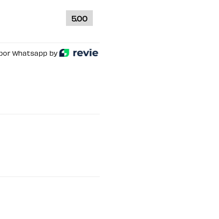
cío
5.00
por Whatsapp by
onado ningún producto.