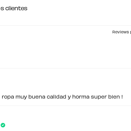
va
s clientes
Reviews 
Aún no se ha selecci
la ropa muy buena calidad y horma super bien !