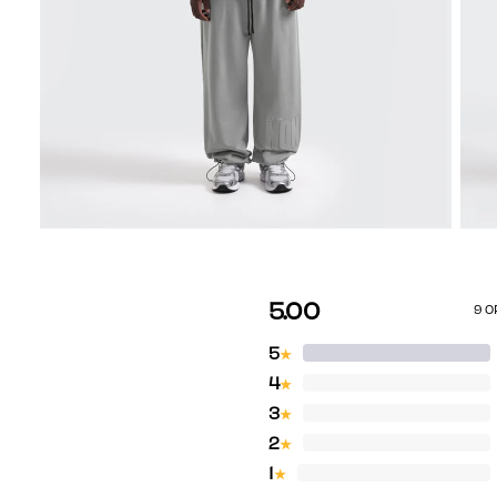
5.00
9 O
5
★
4
★
3
★
2
★
1
★