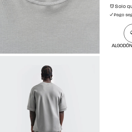
Solo q
Pago se
Envío gr
Pago se
ALGODÓN