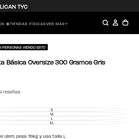
LICAN TYC
S 🔴
TIENDAS FÍSICAS
VER MÁS
44 PERSONAS VIENDO ESTO
a Básica Oversize 300 Gramos Gris
9 reseñas
S
VARIANTE
AGOTADA
M
VARIANTE
O
AGOTADA
L
VARIANTE
NO
O
AGOTADA
XL
DISPONIBLE
VARIANTE
NO
O
AGOTADA
DISPONIBLE
NO
O
DISPONIBLE
NO
 1.81m, pesa 76kg y usa talla L
DISPONIBLE