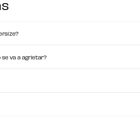
as
ersize?
se va a agrietar?