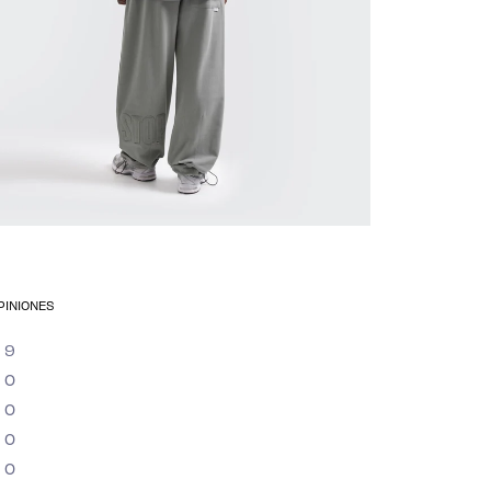
PINIONES
El carri
9
0
está ac
0
0
0