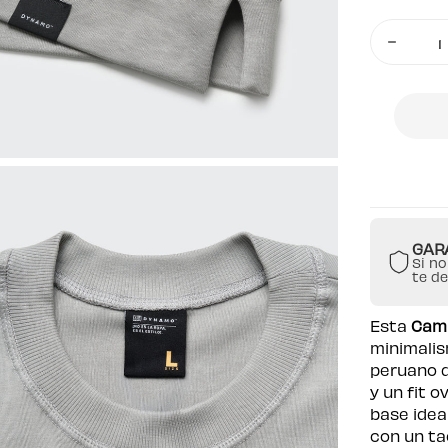
Cantidad
Disminuir
cantidad
para
Camiseta
Básica
Oversize
300
Gramos
Gris
GAR
Si no
te d
Esta
Cami
minimalis
peruano 
y un fit o
base idea
con un ta