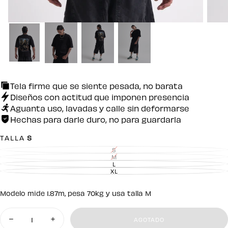
Tela firme que se siente pesada, no barata
Diseños con actitud que imponen presencia
Aguanta uso, lavadas y calle sin deformarse
Hechas para darle duro, no para guardarla
TALLA
S
S
VARIANTE
AGOTADA
M
VARIANTE
O
AGOTADA
L
VARIANTE
NO
O
AGOTADA
XL
DISPONIBLE
VARIANTE
NO
O
AGOTADA
DISPONIBLE
NO
O
DISPONIBLE
NO
Modelo mide 1.87m, pesa 70kg y usa talla M
DISPONIBLE
Cantidad
AGOTADO
Disminuir
Aumentar