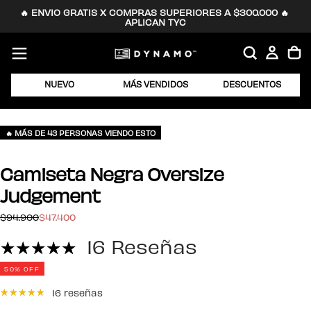
🔥 ENVIO GRATIS X COMPRAS SUPERIORES A $300.000 🔥 
SALTAR
APLICAN TYC
AL
CONTENIDO
NUEVO
MÁS VENDIDOS
DESCUENTOS
🔥 MÁS DE 43 PERSONAS VIENDO ESTO
Camiseta Negra Oversize
Judgement
$47.400
Precio
Precio
$94.900
$47.400
regular
de
16 Reseñas
oferta
50
% OFF
16 reseñas