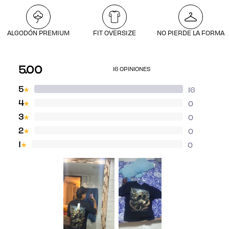
Pago seguro
ALGODÓN PREMIUM
FIT OVERSIZE
NO PIERDE LA FORMA
5.00
16 OPINIONES
5
16
★
4
0
★
3
0
★
2
0
★
1
0
★