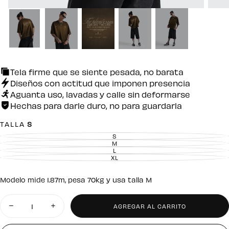
Tela firme que se siente pesada, no barata
Diseños con actitud que imponen presencia
Aguanta uso, lavadas y calle sin deformarse
Hechas para darle duro, no para guardarla
TALLA
S
S
VARIANTE
AGOTADA
M
VARIANTE
O
AGOTADA
L
VARIANTE
NO
O
AGOTADA
XL
DISPONIBLE
VARIANTE
NO
O
AGOTADA
DISPONIBLE
NO
O
DISPONIBLE
NO
Modelo mide 1.87m, pesa 70kg y usa talla M
DISPONIBLE
Cantidad
AGREGAR AL CARRITO
Disminuir
Aumentar
cantidad
cantidad
para
para