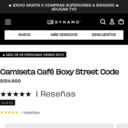
🔥 ENVIO GRATIS X COMPRAS SUPERIORES A $300.000 🔥 
SALTAR
APLICAN TYC
AL
CONTENIDO
NUEVO
MÁS VENDIDOS
DESCUENTOS
🔥 MÁS DE 25 PERSONAS VIENDO ESTO
Camiseta Café Boxy Street Code
$154.900
Precio
$154.900
regular
1 Reseñas
NUEVO
1 reseñas