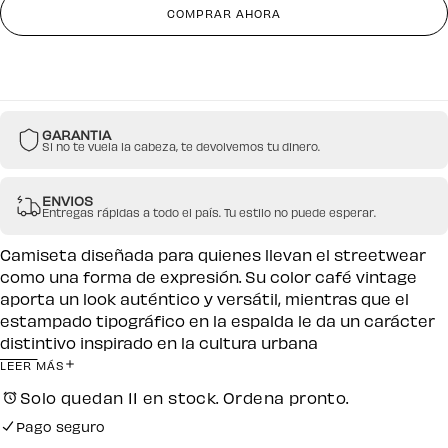
Camiseta
Camiseta
COMPRAR AHORA
Café
Café
Boxy
Boxy
Street
Street
Code
Code
GARANTIA
Si no te vuela la cabeza, te devolvemos tu dinero.
ENVIOS
Entregas rápidas a todo el país. Tu estilo no puede esperar.
Camiseta diseñada para quienes llevan el streetwear
como una forma de expresión. Su color café vintage
aporta un look auténtico y versátil, mientras que el
estampado tipográfico en la espalda le da un carácter
distintivo inspirado en la cultura urbana
contemporánea.
LEER MÁS
Confeccionada en algodón de alta calidad, ofrece un fit
Solo quedan 11 en stock. Ordena pronto.
oversize de caída amplia y cómoda, ideal para crear
Pago seguro
outfits relajados con actitud. Su diseño minimalista al
Envío gratuito por compras desde $250.000