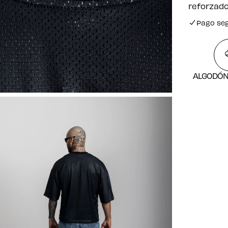
reforzado
Pago se
Envío gr
Pago se
ALGODÓN