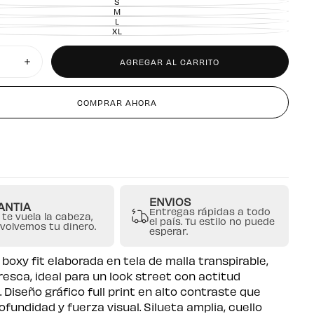
S
VARIANTE
AGOTADA
M
VARIANTE
O
AGOTADA
L
VARIANTE
NO
O
AGOTADA
XL
DISPONIBLE
VARIANTE
NO
O
AGOTADA
DISPONIBLE
NO
O
DISPONIBLE
NO
DISPONIBLE
AGREGAR AL CARRITO
Aumentar
cantidad
para
Camiseta
COMPRAR AHORA
Boxy
Hitmaker
ENVIOS
ANTIA
Entregas rápidas a todo
 te vuela la cabeza,
el país. Tu estilo no puede
evolvemos tu dinero.
esperar.
boxy fit elaborada en tela de malla transpirable,
fresca, ideal para un look street con actitud
 Diseño gráfico full print en alto contraste que
ofundidad y fuerza visual. Silueta amplia, cuello