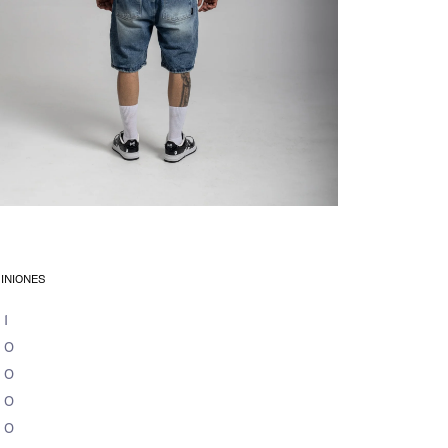
El carri
está ac
va
PINIONES
1
0
0
Aún no se ha selecci
0
0