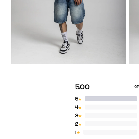
5.00
1 O
5
★
4
★
3
★
2
★
1
★