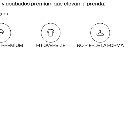
 y acabados premium que elevan la prenda.
guro
atuito por compras desde $250.000
guro
 PREMIUM
FIT OVERSIZE
NO PIERDE LA FORMA