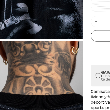
Cantidad
Disminuir
cantidad
para
Camiseta
Boxy
Hitmaker
GAR
Si no
te d
Camiseta 
liviana y 
deportiva.
aporta pr