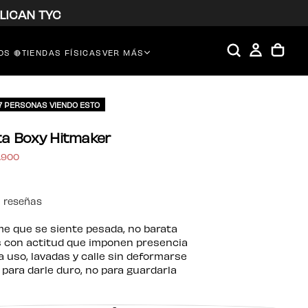
LICAN TYC
S 🔴
TIENDAS FÍSICAS
VER MÁS
57 PERSONAS VIENDO ESTO
a Boxy Hitmaker
ecio
.900
erta
1 reseñas
rme que se siente pesada, no barata
 con actitud que imponen presencia
 uso, lavadas y calle sin deformarse
para darle duro, no para guardarla