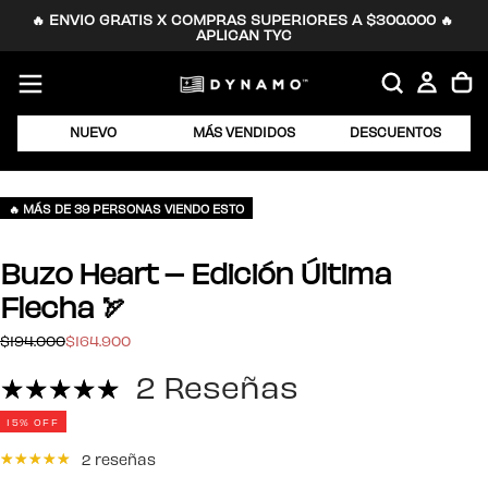
🔥 ENVIO GRATIS X COMPRAS SUPERIORES A $300.000 🔥 
SALTAR
APLICAN TYC
AL
CONTENIDO
NUEVO
MÁS VENDIDOS
DESCUENTOS
🔥 MÁS DE 39 PERSONAS VIENDO ESTO
Buzo Heart – Edición Última
Flecha 🏹
$164.900
Precio
Precio
$194.000
$164.900
regular
de
2 Reseñas
oferta
15
% OFF
2 reseñas