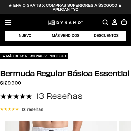
🔥 ENVIO GRATIS X COMPRAS SUPERIORES A $300.000 🔥 
SALTAR
APLICAN TYC
AL
CONTENIDO
NUEVO
MÁS VENDIDOS
DESCUENTOS
🔥 MÁS DE 50 PERSONAS VIENDO ESTO
Bermuda Regular Básica Essential
$129.900
Precio
$129.900
regular
13 Reseñas
13 reseñas