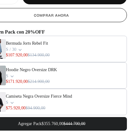
cantidad
para
Bermuda
COMPRAR AHORA
Jorts
Rebel
Fit
 en Pack con 20%OFF
Bermuda Jorts Rebel Fit
S / 30
$107.920,00
$134.900,00
Hoodie Negro Oversize DRK
S
$171.920,00
$214.900,00
Camiseta Negra Oversize Fierce Mind
S
$75.920,00
$94.900,00
Agregar Pack
$355.760,00
$444.700,00