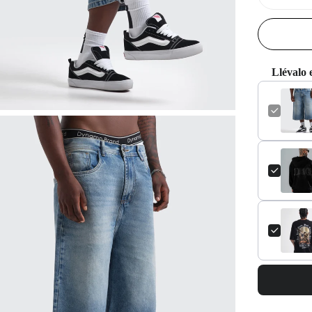
cantidad
para
Bermuda
Jorts
Rebel
Fit
Llévalo