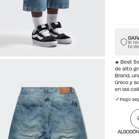
GAR
Si no
te d
🔥 Best S
de alto g
Brand, un
único y a
en las ca
Pago se
Envío gr
Pago se
ALGODÓN