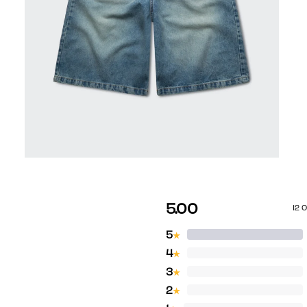
5.00
12 
5
★
4
★
3
★
2
★