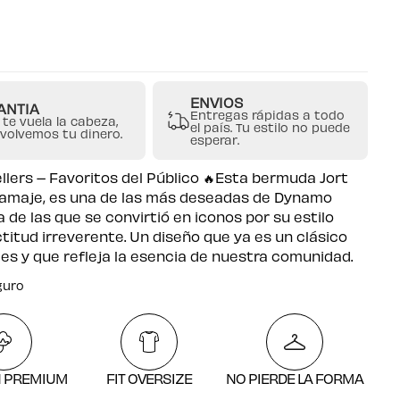
ENVIOS
ANTIA
Entregas rápidas a todo
 te vuela la cabeza,
el país. Tu estilo no puede
evolvemos tu dinero.
esperar.
ellers – Favoritos del Público 🔥Esta bermuda Jort
ramaje, es una de las más deseadas de Dynamo
a de las que se convirtió en iconos por su estilo
ctitud irreverente. Un diseño que ya es un clásico
lles y que refleja la esencia de nuestra comunidad.
guro
atuito por compras desde $250.000
guro
 PREMIUM
FIT OVERSIZE
NO PIERDE LA FORMA