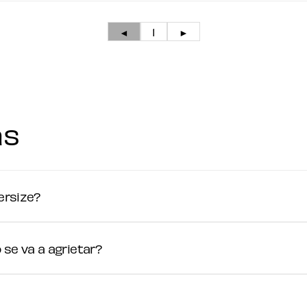
◄
1
►
as
ersize?
se va a agrietar?