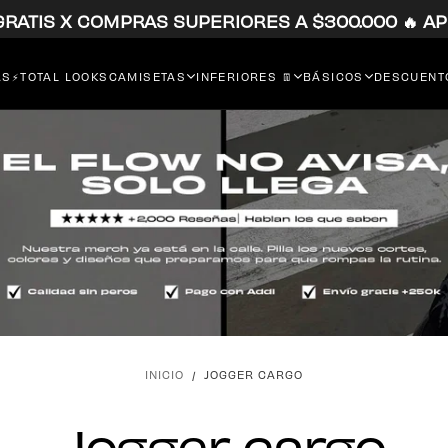
 GRATIS X COMPRAS SUPERIORES A $300.000 🔥 AP
RS⚡
TOTAL LOOKS
CAMISETAS
INFERIORES 👖
BÁSICOS
DESCUENTO
INICIO
/
JOGGER CARGO
Jogger cargo