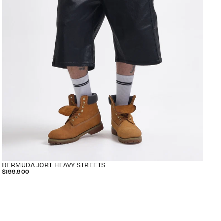
BERMUDA JORT HEAVY STREETS
$199.900
$199.900
PRECIO
REGULAR