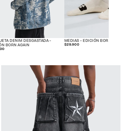
ETA DENIM DESGASTADA -
MEDIAS - EDICIÓN BORN AGAIN
$29.900
$29.900
ÓN BORN AGAIN
PRECIO
000
000
REGULAR
O
AR