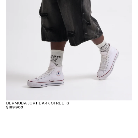
BERMUDA JORT DARK STREETS
$169.900
$169.900
PRECIO
REGULAR