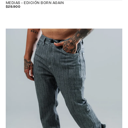
MEDIAS - EDICIÓN BORN AGAIN
$29.900
$29.900
PRECIO
REGULAR