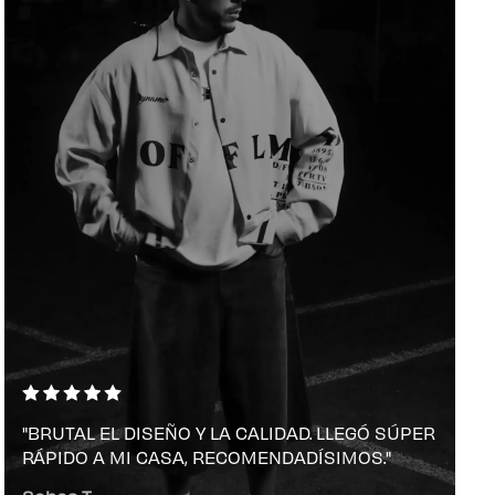
to rápido
tualmente
cío
onado ningún producto.
"BRUTAL EL DISEÑO Y LA CALIDAD. LLEGÓ SÚPER
RÁPIDO A MI CASA, RECOMENDADÍSIMOS."