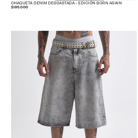
CHAQUETA DENIM DESGASTADA - EDICIÓN BORN AGAIN
$195.000
$195.000
PRECIO
REGULAR