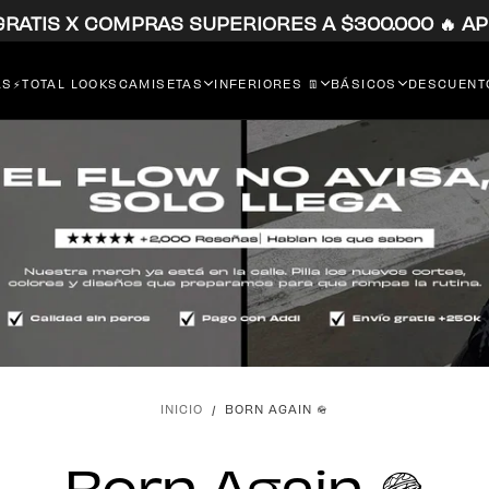
 GRATIS X COMPRAS SUPERIORES A $300.000 🔥 AP
RS⚡
TOTAL LOOKS
CAMISETAS
INFERIORES 👖
BÁSICOS
DESCUENTO
INICIO
/
BORN AGAIN 🪖
Born Again 🪖