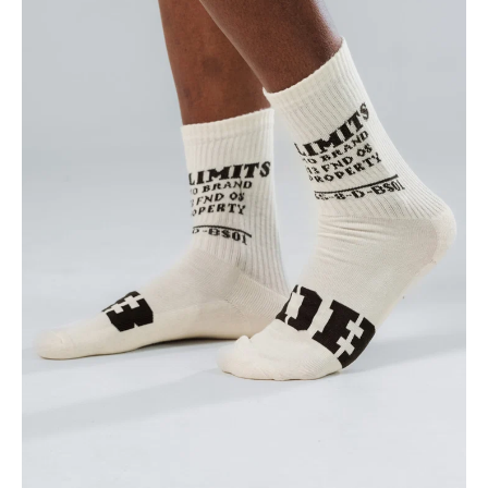
El carri
está ac
va
Aún no se ha selecci